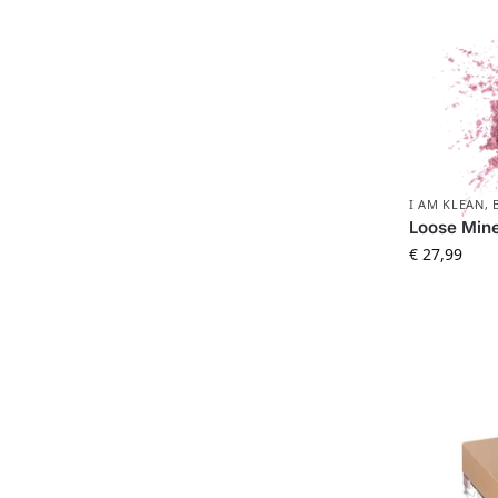
I AM KLEAN
,
Loose Miner
€
27,99