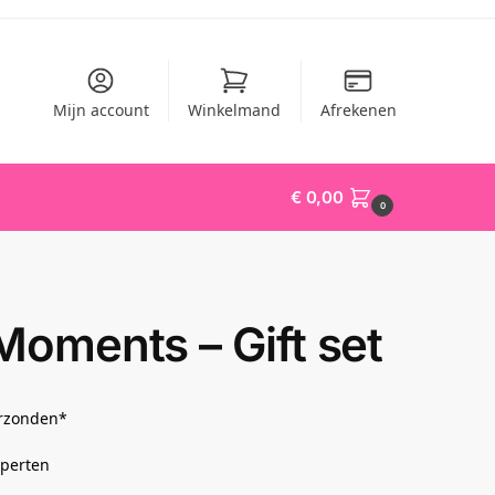
Mijn account
Winkelmand
Afrekenen
€
0,00
0
oments – Gift set
erzonden*
xperten