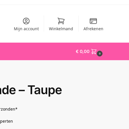
Mijn account
Winkelmand
Afrekenen
€
0,00
0
de – Taupe
erzonden*
xperten