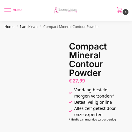
MENU
0
Home
I am Klean
Compact Mineral Contour Powder
/
/
Compact
Mineral
Contour
Powder
€
27,99
Vandaag besteld,
morgen verzonden*
Betaal veilig online
Alles zelf getest door
onze experten
* Geldig van maandag tot donderdag