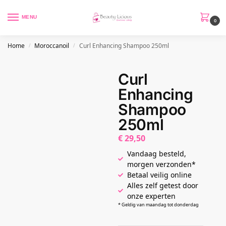
MENU
0
Home
Moroccanoil
Curl Enhancing Shampoo 250ml
/
/
Curl
Enhancing
Shampoo
250ml
€
29,50
Vandaag besteld,
morgen verzonden*
Betaal veilig online
Alles zelf getest door
onze experten
* Geldig van maandag tot donderdag