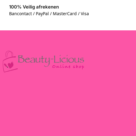
100% Veilig afrekenen
Bancontact / PayPal / MasterCard / Visa