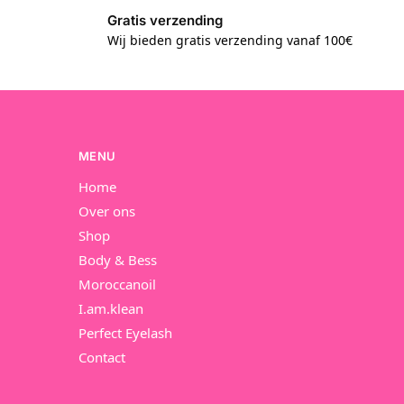
Gratis verzending
Wij bieden gratis verzending vanaf 100€
MENU
Home
Over ons
Shop
Body & Bess
Moroccanoil
I.am.klean
Perfect Eyelash
Contact