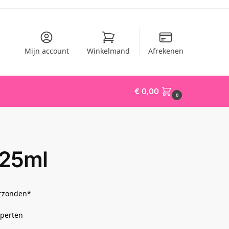
Mijn account
Winkelmand
Afrekenen
€
0,00
0
 25ml
erzonden*
xperten