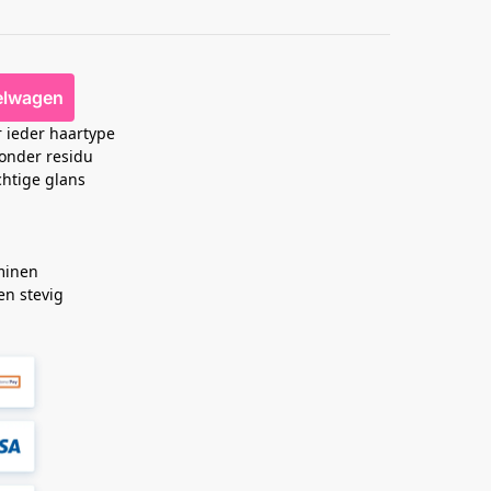
elwagen
 ieder haartype
zonder residu
chtige glans
minen
en stevig